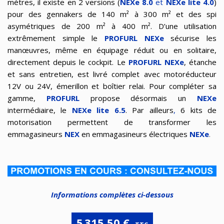
mètres, il existe en 2 versions (
NEXe 8.0
et
NEXe lite 4.0
)
pour des gennakers de 140 m² à 300
m²
et des spi
asymétriques de 2
00
m²
à 400 m². D’une utilisation
extrêmement simple le
PROFURL
NEXe
sécurise les
manœuvres, même en équipage réduit ou en solitaire,
directement depuis le cockpit. Le
PROFURL NEXe
, étanche
et sans entretien, est livré complet avec motoréducteur
12V ou 24V, émerillon et boîtier relai. Pour compléter sa
gamme,
PROFURL
propose désormais un
NEXe
intermédiaire, le
NEXe lite 6.5
. Par ailleurs
,
6 kits de
motorisation permettent de transformer les
emmagasineurs
NEX
en emmagasineurs électriques
NEXe
.
Informations complètes ci-dessous
5 315,50 €